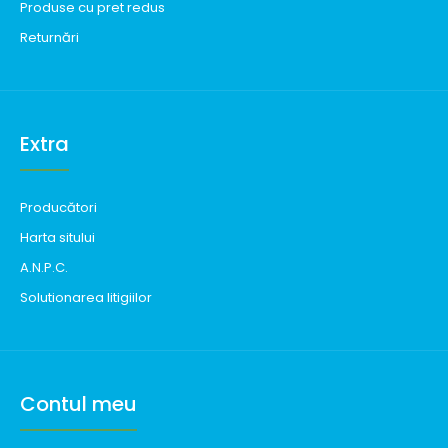
Produse cu pret redus
Returnări
Extra
Producători
Harta sitului
A.N.P.C.
Solutionarea litigiilor
Contul meu