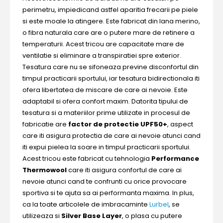
perimetru, impiedicand astfel aparitia frecarii pe piele
si este moale la atingere. Este fabricat din lana merino,
o fibra naturala care are o putere mare de retinere a
temperaturii. Acest tricou are capacitate mare de
ventilatie si eliminare a transpiratiei spre exterior.
Tesatura care nu se sifoneaza previne disconfortul din
timpul practicarii sportului, iar tesatura bidirectionala iti
ofera libertatea de miscare de care ai nevoie. Este
adaptabil si ofera confort maxim. Datorita tipului de
tesatura si a materiilor prime utilizate in procesul de
fabricatie are
factor de protectie UPF50+
, aspect
care iti asigura protectia de care ai nevoie atunci cand
iti expui pielea la soare in timpul practicarii sportului.
Acest tricou este fabricat cu tehnologia
Performance
Thermowool
care iti asigura confortul de care ai
nevoie atunci cand te confrunti cu orice provocare
sportiva si te ajuta sa ai performanta maxima. In plus,
ca la toate articolele de imbracaminte
Lurbel
, se
utilizeaza si
Silver Base Layer
, o plasa cu putere