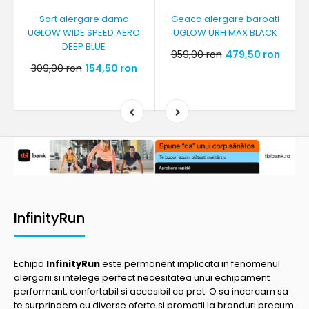
Sort alergare dama
Geaca alergare barbati
UGLOW WIDE SPEED AERO
UGLOW URH MAX BLACK
DEEP BLUE
959,00 ron
479,50 ron
309,00 ron
154,50 ron
InfinityRun
Echipa
InfinityRun
este permanent implicata in fenomenul
alergarii si intelege perfect necesitatea unui echipament
performant, confortabil si accesibil ca pret. O sa incercam sa
te surprindem cu diverse oferte si promotii la branduri precum