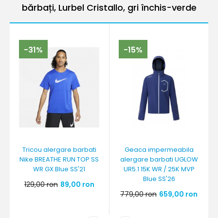
bărbați, Lurbel Cristallo, gri închis-verde
-31%
-15%
Tricou alergare barbati
Geaca impermeabila
Nike BREATHE RUN TOP SS
alergare barbati UGLOW
WR GX Blue SS'21
UR5.1 15K WR / 25K MVP
Blue SS'26
129,00 ron
89,00 ron
779,00 ron
659,00 ron