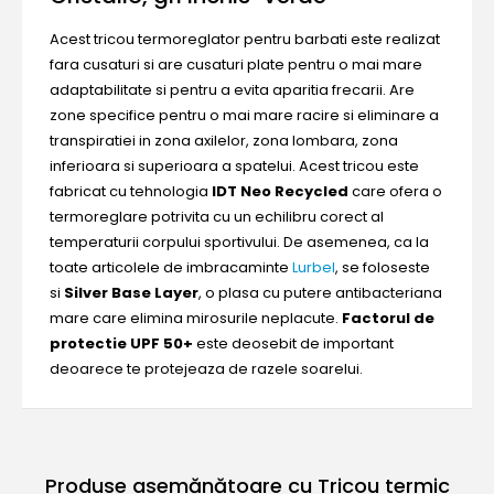
Acest tricou termoreglator pentru barbati este realizat
fara cusaturi si are cusaturi plate pentru o mai mare
adaptabilitate si pentru a evita aparitia frecarii. Are
zone specifice pentru o mai mare racire si eliminare a
transpiratiei in zona axilelor, zona lombara, zona
inferioara si superioara a spatelui. Acest tricou este
fabricat cu tehnologia
IDT Neo Recycled
care ofera o
termoreglare potrivita cu un echilibru corect al
temperaturii corpului sportivului. De asemenea, ca la
toate articolele de imbracaminte
Lurbel
, se foloseste
si
Silver Base Layer
, o plasa cu putere antibacteriana
mare care elimina mirosurile neplacute.
Factorul de
protectie UPF 50+
este deosebit de important
deoarece te protejeaza de razele soarelui.
Produse asemănătoare cu Tricou termic