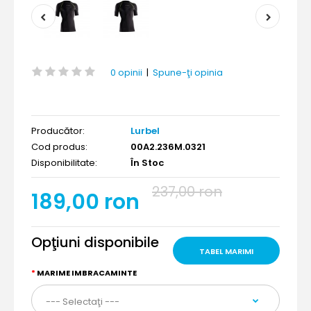
0 opinii
|
Spune-ţi opinia
Producător:
Lurbel
Cod produs:
00A2.236M.0321
Disponibilitate:
În Stoc
237,00 ron
189,00 ron
Opţiuni disponibile
TABEL MARIMI
MARIME IMBRACAMINTE