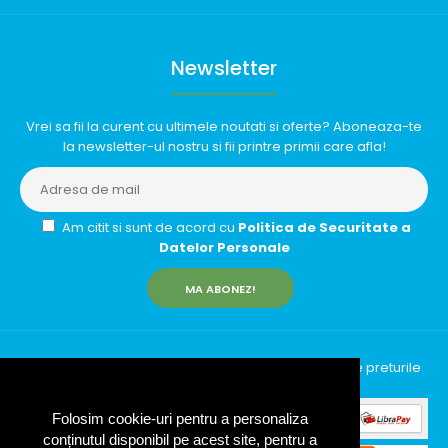
Newsletter
Vrei sa fii la curent cu ultimele noutati si oferte? Aboneaza-te
la newsletter-ul nostru si fii printre primii care afla!
Am citit si sunt de acord cu
Politica de Securitate a
Datelor Personale
MA ABONEZ!
InfinityRun © 2026 Toate drepturile rezervate | Toate preturile
includ TVA (19%)
Folosim cookie-uri pentru a personaliza
conținutul disponibil pe acest site, pentru a