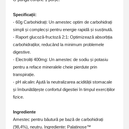
Specificații:
- 60g Carbohidrați: Un amestec optim de carbohidrați
simpli și complecși pentru energie rapidă și susținută.
- Raport glucoză-fructoză 2:1: Optimizează absorbția
carbohidraților, reducând la minimum problemele
digestive.
- Electroliți 400mg: Un amestec de sodiu și potasiu
pentru a reface mineralele cheie pierdute prin
transpirație.
- pH alcalin: Ajută la neutralizarea acidității stomacale
și îmbunătățește confortul digestiei în timpul exercițiilor
fizice.
Ingrediente
Amestec pentru băutură pe bază de carbohidrați
(98,4%), neutru. Ingrediente: Palatinose™