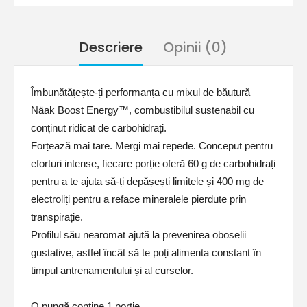
Descriere
Opinii (0)
Îmbunătățește-ți performanța cu mixul de băutură
Näak Boost Energy™, combustibilul sustenabil cu
conținut ridicat de carbohidrați.
Forțează mai tare. Mergi mai repede. Conceput pentru
eforturi intense, fiecare porție oferă 60 g de carbohidrați
pentru a te ajuta să-ți depășești limitele și 400 mg de
electroliți pentru a reface mineralele pierdute prin
transpirație.
Profilul său nearomat ajută la prevenirea oboselii
gustative, astfel încât să te poți alimenta constant în
timpul antrenamentului și al curselor.
O pungă conține 1 porție.