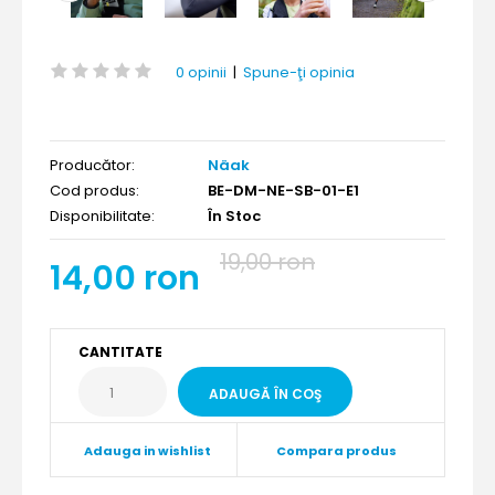
0 opinii
|
Spune-ţi opinia
Producător:
Näak
Cod produs:
BE-DM-NE-SB-01-E1
Disponibilitate:
În Stoc
19,00 ron
14,00 ron
CANTITATE
Adauga in wishlist
Compara produs