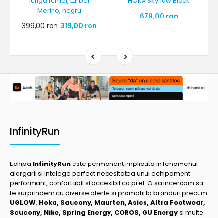
lungă femei, Lurbel
HOKA Skyflow Black
Merino, negru
679,00 ron
399,00 ron
319,00 ron
InfinityRun
Echipa
InfinityRun
este permanent implicata in fenomenul
alergarii si intelege perfect necesitatea unui echipament
performant, confortabil si accesibil ca pret. O sa incercam sa
te surprindem cu diverse oferte si promotii la branduri precum
UGLOW, Hoka, Saucony, Maurten, Asics, Altra Footwear,
Saucony, Nike, Spring Energy, COROS, GU Energy
si multe