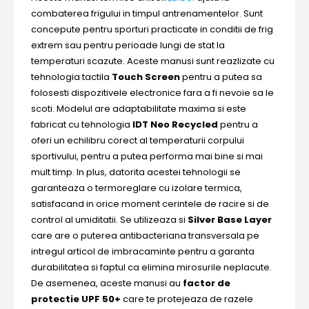
combaterea frigului in timpul antrenamentelor. Sunt
concepute pentru sporturi practicate in conditii de frig
extrem sau pentru perioade lungi de stat la
temperaturi scazute. Aceste manusi sunt reazlizate cu
tehnologia tactila
Touch Screen
pentru a putea sa
folosesti dispozitivele electronice fara a fi nevoie sa le
scoti. Modelul are adaptabilitate maxima si este
fabricat cu tehnologia
IDT Neo Recycled
pentru a
oferi un echilibru corect al temperaturii corpului
sportivului, pentru a putea performa mai bine si mai
mult timp. In plus, datorita acestei tehnologii se
garanteaza o termoreglare cu izolare termica,
satisfacand in orice moment cerintele de racire si de
control al umiditatii. Se utilizeaza si
Silver Base Layer
care are o puterea antibacteriana transversala pe
intregul articol de imbracaminte pentru a garanta
durabilitatea si faptul ca elimina mirosurile neplacute.
De asemenea, aceste manusi au
factor de
protectie UPF 50+
care te protejeaza de razele