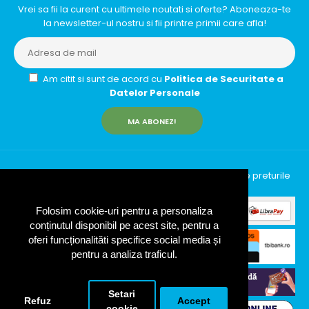
Vrei sa fii la curent cu ultimele noutati si oferte? Aboneaza-te
la newsletter-ul nostru si fii printre primii care afla!
Am citit si sunt de acord cu
Politica de Securitate a
Datelor Personale
MA ABONEZ!
InfinityRun © 2026 Toate drepturile rezervate | Toate preturile
includ TVA (19%)
Folosim cookie-uri pentru a personaliza
conținutul disponibil pe acest site, pentru a
oferi funcționalităti specifice social media și
pentru a analiza traficul.
Setari
Refuz
Accept
cookie