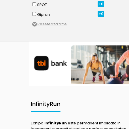
+0
SPOT
+0
Gipron
InfinityRun
Echipa
InfinityRun
este permanent implicata in
fenomenul alergarii si intelege perfect necesitatea