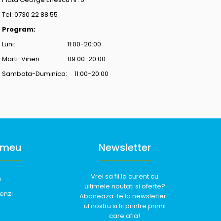
Tel: 0730 22 88 55
Program:
Luni: 11:00-20:00
Marti-Vineri: 09:00-20:00
Sambata-Duminica: 11:00-20:00
 meu
Newsletter
Vrei sa fii la curent cu
u
ultimele noutati si oferte?
enzi
Aboneaza-te la newsletter-
ul nostru si fii printre primii
care afla!