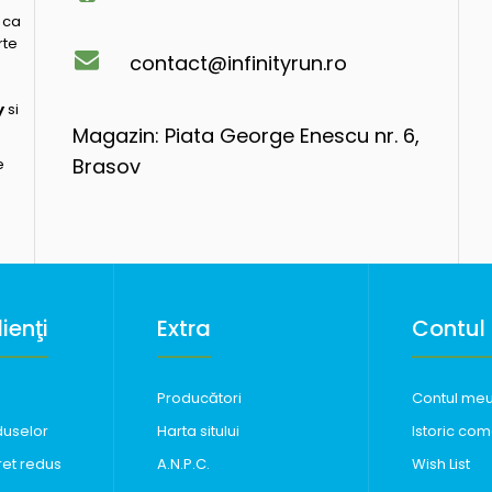
 ca
rte
contact@infinityrun.ro
y
si
Magazin: Piata George Enescu nr. 6,
Brasov
e
ienţi
Extra
Contul
Producători
Contul me
duselor
Harta sitului
Istoric com
ret redus
A.N.P.C.
Wish List