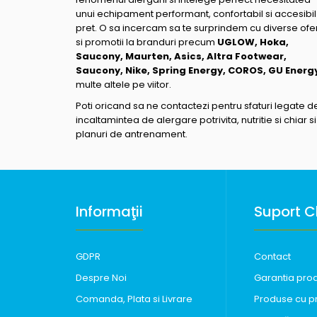
unui echipament performant, confortabil si accesibil
pret. O sa incercam sa te surprindem cu diverse ofe
si promotii la branduri precum
UGLOW, Hoka,
Saucony, Maurten, Asics, Altra Footwear,
Saucony, Nike, Spring Energy, COROS, GU Energ
multe altele pe viitor.
Poti oricand sa ne contactezi pentru sfaturi legate d
incaltamintea de alergare potrivita, nutritie si chiar si
planuri de antrenament.
Informaţii
Suport Cl
GDPR
Contact
Despre Noi
Garantia pro
Comanda, Plata si Livrare
Produse cu p