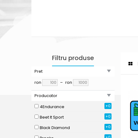
Filtru produse
Pret
ron
–
ron
Producator
+0
4Endurance
+0
Beet It Sport
+0
Black Diamond
+0