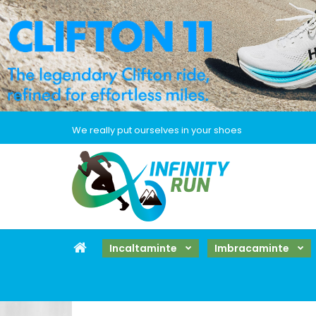
We really put ourselves in your shoes
Incaltaminte
Imbracaminte