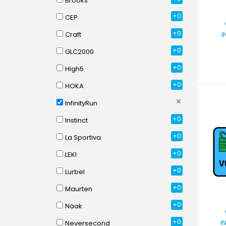
Brooks
+0
CEP
+0
Craft
I
+0
GLC2000
+0
High5
+0
HOKA
InfinityRun
+0
Instinct
+0
La Sportiva
+0
LEKI
+0
Lurbel
+0
Maurten
+0
Näak
+0
I
Neversecond