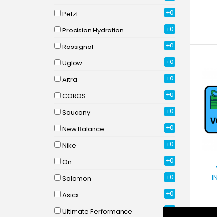
+0
Petzl
+0
Precision Hydration
+0
Rossignol
+0
Uglow
+0
Altra
+0
COROS
+0
Saucony
+0
New Balance
+0
Nike
+0
On
+0
I
Salomon
+0
Asics
+0
Ultimate Performance