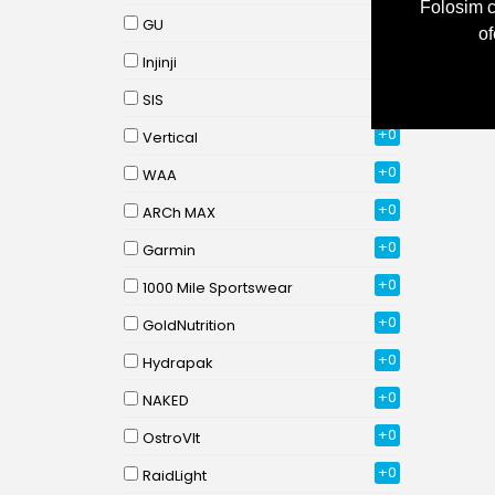
Folosim c
+0
GU
of
+0
Injinji
+0
SIS
+0
Vertical
+0
WAA
+0
ARCh MAX
+0
Garmin
+0
1000 Mile Sportswear
+0
GoldNutrition
+0
Hydrapak
+0
NAKED
+0
OstroVIt
+0
RaidLight