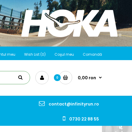
ntul meu
Wish List (0)
Coşul meu
Comandă
0,00 ron
0
contact@infinityrun.ro
0730 22 88 55