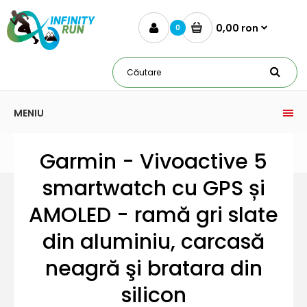
0,00 ron
0
MENIU
Garmin - Vivoactive 5
smartwatch cu GPS și
AMOLED - ramă gri slate
din aluminiu, carcasă
neagră şi bratara din
silicon