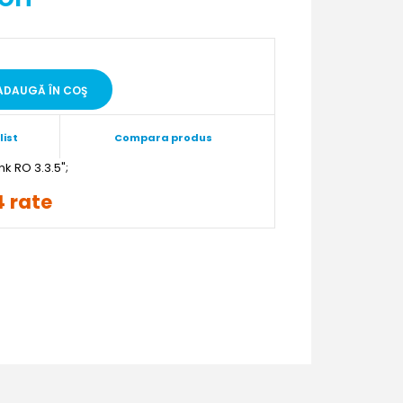
list
Compara produs
";
4 rate