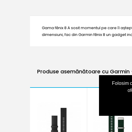
Gama fēnix 8 A sosit momentul pe care îl aștept
dimensiuni, fac din Garmin fēnix 8 un gadget indi
Produse asemănătoare cu Garmin - 
Folosim c
of