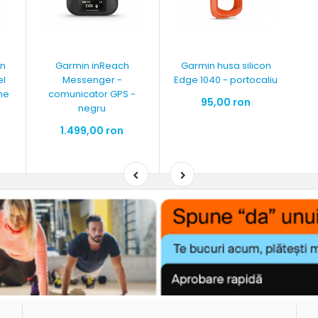
on
Garmin inReach
Garmin husa silicon
el
Messenger -
Edge 1040 - portocaliu
ne
comunicator GPS -
95,00 ron
negru
1.499,00 ron