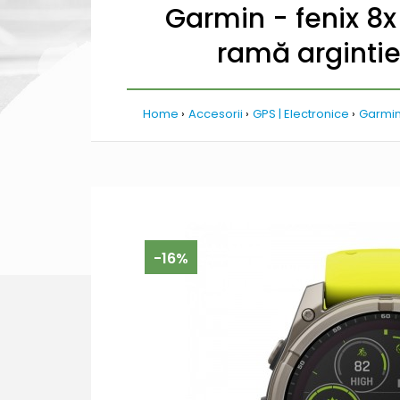
Garmin - fenix 8
ramă argintie 
Home
Accesorii
GPS | Electronice
Garmin 
-16%