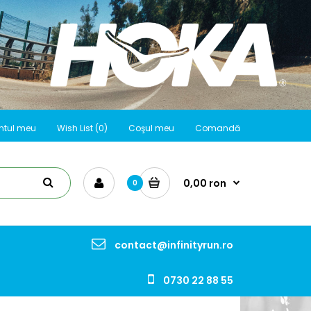
ntul meu
Wish List (0)
Coşul meu
Comandă
0,00 ron
0
contact@infinityrun.ro
0730 22 88 55