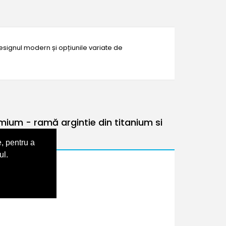
designul modern și opțiunile variate de
um - ramă argintie din titanium si
, pentru a
ul.