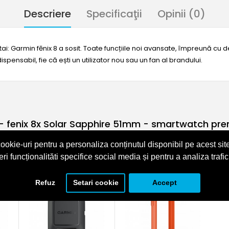
Descriere
Specificaţii
Opinii (0)
ai: Garmin fēnix 8 a sosit. Toate funcțiile noi avansate, împreună cu 
spensabil, fie că ești un utilizator nou sau un fan al brandului.
fenix 8x Solar Sapphire 51mm - smartwatch premi
curea din silicon galben fluo
ookie-uri pentru a personaliza conținutul disponibil pe acest site
eri funcționalităti specifice social media și pentru a analiza trafic
Refuz
Setari cookie
Accept