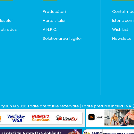
Producători
Contul me
duselor
Harta sitului
Istoric com
ret redus
A.N.P.C.
Wish List
Solutionarea litigiilor
Newsletter
inityRun © 2026 Toate drepturile rezervate | Toate preturile includ TVA 