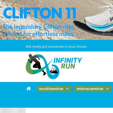
We really put ourselves in your shoes
Incaltaminte
Imbracaminte