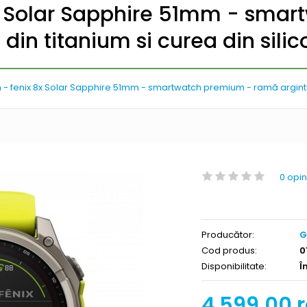
x Solar Sapphire 51mm - sma
din titanium si curea din sili
- fenix 8x Solar Sapphire 51mm - smartwatch premium - ramă argintie 
0 opin
Producător:
G
Cod produs:
0
Disponibilitate:
Î
4.599,00 