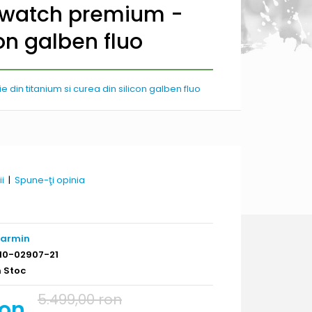
rtwatch premium -
con galben fluo
din titanium si curea din silicon galben fluo
ii
|
Spune-ţi opinia
armin
10-02907-21
n Stoc
5.499,00 ron
ron