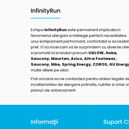
InfinityRun
Echipa
InfinityRun
este permanent implicata in
fenomenul alergarii si intelege perfect necesitatea
unui echipament performant, confortabil si accesibil
pret. O sa incercam sa te surprindem cu diverse ofe
si promotii la branduri precum
UGLOW, Hoka,
Saucony, Maurten, Asics, Altra Footwear,
Saucony, Nike, Spring Energy, COROS, GU Energ
multe altele pe viitor.
Poti oricand sa ne contactezi pentru sfaturi legate d
incaltamintea de alergare potrivita, nutritie si chiar si
planuri de antrenament.
Informaţii
Suport Cl