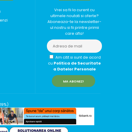
Vrei sa fii la curent cu
u
ultimele noutati si oferte?
enzi
Aboneaza-te la newsletter-
ul nostru si fii printre primii
care afla!
Am citit si sunt de acord
cu
Politica de Securitate
a Datelor Personale
MA ABONEZ!
(19%)