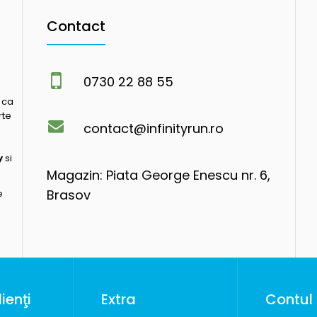
Contact
0730 22 88 55
 ca
rte
contact@infinityrun.ro
y
si
Magazin: Piata George Enescu nr. 6,
Brasov
e
ienţi
Extra
Contul