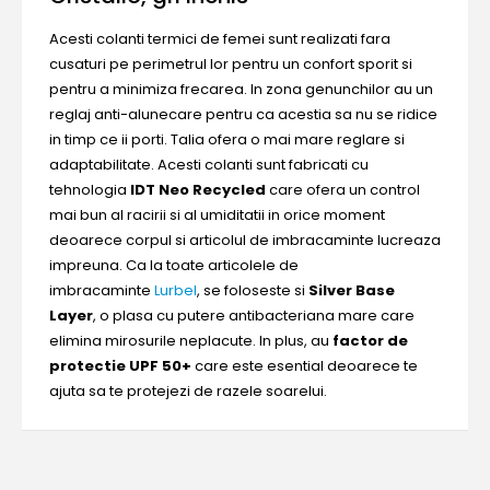
Acesti colanti termici de femei sunt realizati fara
cusaturi pe perimetrul lor pentru un confort sporit si
pentru a minimiza frecarea. In zona genunchilor au un
reglaj anti-alunecare pentru ca acestia sa nu se ridice
in timp ce ii porti. Talia ofera o mai mare reglare si
adaptabilitate. Acesti colanti sunt fabricati cu
tehnologia
IDT Neo Recycled
care ofera un control
mai bun al racirii si al umiditatii in orice moment
deoarece corpul si articolul de imbracaminte lucreaza
impreuna. Ca la toate articolele de
imbracaminte
Lurbel
, se foloseste si
Silver Base
Layer
, o plasa cu putere antibacteriana mare care
elimina mirosurile neplacute. In plus, au
factor de
protectie UPF 50+
care este esential deoarece te
ajuta sa te protejezi de razele soarelui.