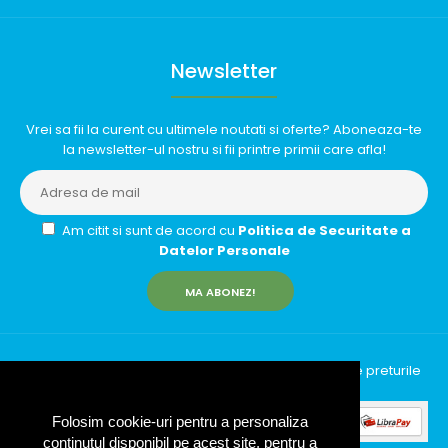
Newsletter
Vrei sa fii la curent cu ultimele noutati si oferte? Aboneaza-te
la newsletter-ul nostru si fii printre primii care afla!
Am citit si sunt de acord cu
Politica de Securitate a
Datelor Personale
MA ABONEZ!
InfinityRun © 2026 Toate drepturile rezervate | Toate preturile
includ TVA (19%)
Folosim cookie-uri pentru a personaliza
conținutul disponibil pe acest site, pentru a