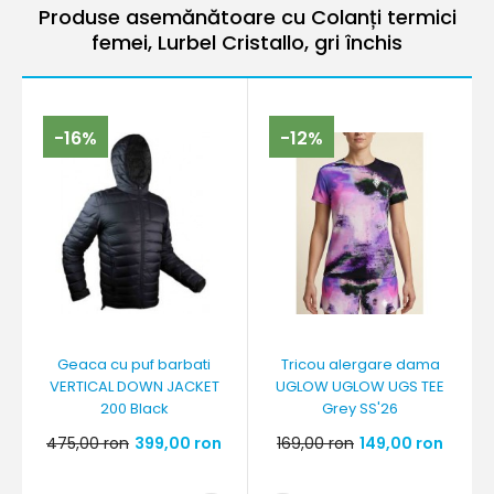
Produse asemănătoare cu Colanți termici
femei, Lurbel Cristallo, gri închis
-16%
-12%
Geaca cu puf barbati
Tricou alergare dama
VERTICAL DOWN JACKET
UGLOW UGLOW UGS TEE
200 Black
Grey SS'26
475,00 ron
399,00 ron
169,00 ron
149,00 ron