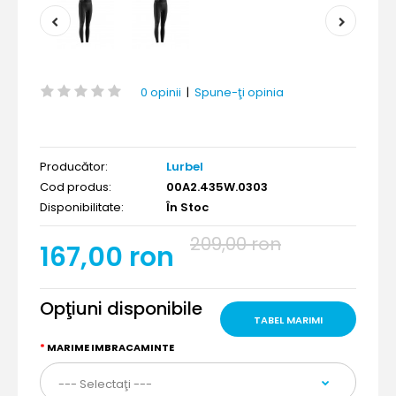
0 opinii
|
Spune-ţi opinia
Producător:
Lurbel
Cod produs:
00A2.435W.0303
Disponibilitate:
În Stoc
209,00 ron
167,00 ron
Opţiuni disponibile
TABEL MARIMI
MARIME IMBRACAMINTE