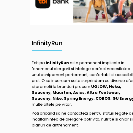
InfinityRun
Echipa
InfinityRun
este permanent implicata in
fenomenul alergarii si intelege perfect necesitatea
unui echipament performant, confortabil si accesibil
pret. O sa incercam sa te surprindem cu diverse ofe
si promotii la branduri precum
UGLOW, Hoka,
Saucony, Maurten, Asics, Altra Footwear,
Saucony, Nike, Spring Energy, COROS, GU Energ
multe altele pe viitor.
Poti oricand sa ne contactezi pentru sfaturi legate d
incaltamintea de alergare potrivita, nutritie si chiar si
planuri de antrenament.