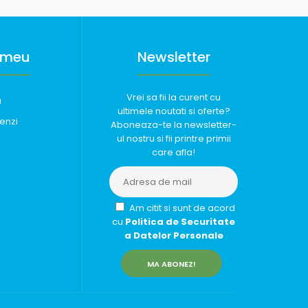
 meu
Newsletter
Vrei sa fii la curent cu
u
ultimele noutati si oferte?
enzi
Aboneaza-te la newsletter-
ul nostru si fii printre primii
care afla!
Am citit si sunt de acord
cu
Politica de Securitate
a Datelor Personale
MA ABONEZ!