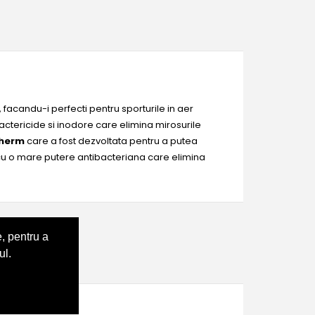
, facandu-i perfecti pentru sporturile in aer
actericide si inodore care elimina mirosurile
Therm
care a fost dezvoltata pentru a putea
r cu o mare putere antibacteriana care elimina
, pentru a
ul.
ska, negri