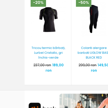
-20%
-50%
Tricou termic bărbați,
Colanti alergare
Lurbel Cristallo, gri
barbati UGLOW BA
închis-verde
BLACK RED
237,00 ron
189,00
299,00 ron
149,5
ron
ron