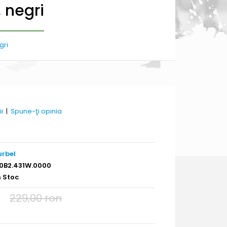
, negri
gri
ii
|
Spune-ţi opinia
urbel
0B2.431W.0000
n Stoc
229,00 ron
n