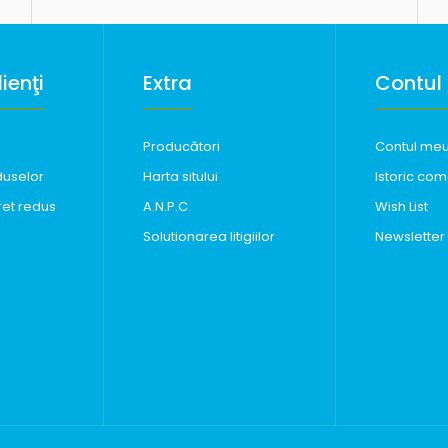
ienţi
Extra
Contul
Producători
Contul me
duselor
Harta sitului
Istoric com
ret redus
A.N.P.C.
Wish List
Solutionarea litigiilor
Newsletter