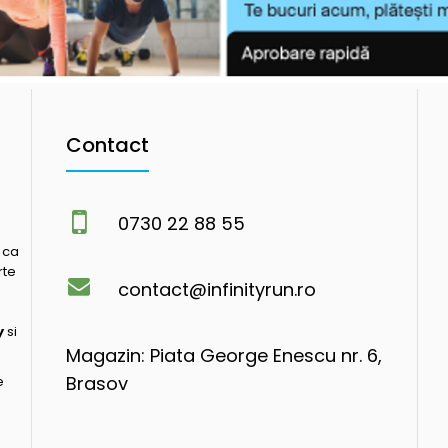
Contact
0730 22 88 55
 ca
rte
contact@infinityrun.ro
y
si
Magazin: Piata George Enescu nr. 6,
Brasov
e