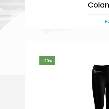
Colanț
H
-20%