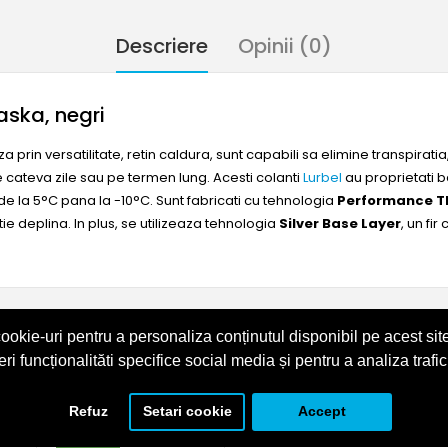
Descriere
Opinii (0)
aska, negri
 prin versatilitate, retin caldura, sunt capabili sa elimine transpiratia
i de cateva zile sau pe termen lung. Acesti colanti
Lurbel
au proprietati b
ri de la 5°C pana la -10°C. Sunt fabricati cu tehnologia
Performance 
e deplina. In plus, se utilizeaza tehnologia
Silver Base Layer
, un fi
ookie-uri pentru a personaliza conținutul disponibil pe acest site
eri funcționalităti specifice social media și pentru a analiza trafic
semănătoare cu Colanți termici femei, Lurbel Ala
Refuz
Setari cookie
Accept