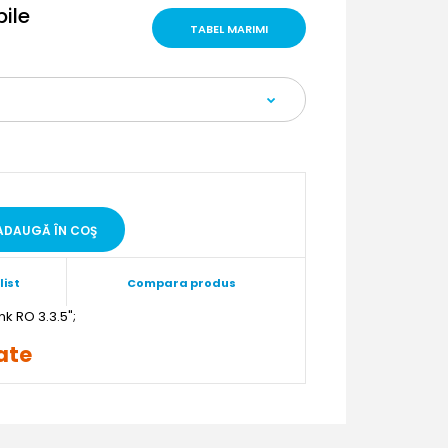
bile
TABEL MARIMI
list
Compara produs
";
rate