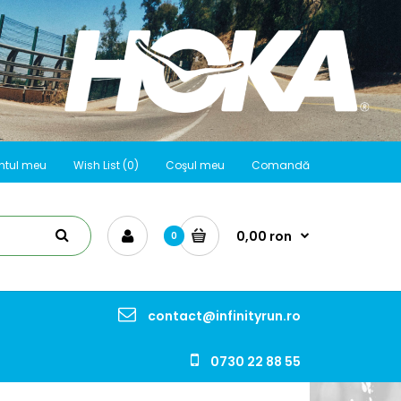
ntul meu
Wish List (0)
Coşul meu
Comandă
0,00 ron
0
contact@infinityrun.ro
0730 22 88 55