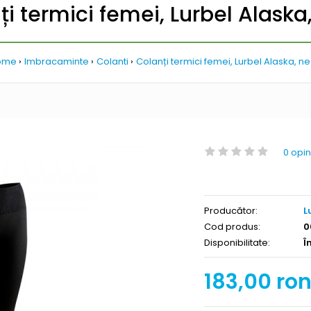
i termici femei, Lurbel Alaska
ome
Imbracaminte
Colanti
Colanți termici femei, Lurbel Alaska, ne
0 opin
Producător:
L
Cod produs:
0
Disponibilitate:
Î
183,00 ro