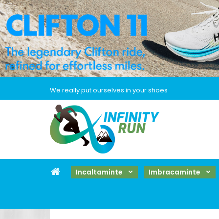
We really put ourselves in your shoes
Incaltaminte
Imbracaminte