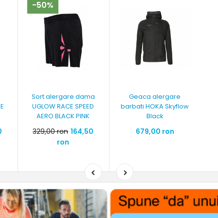
-50%
Sort alergare dama
Geaca alergare
SE
UGLOW RACE SPEED
barbati HOKA Skyflow
AERO BLACK PINK
Black
0
329,00 ron
164,50
679,00 ron
ron