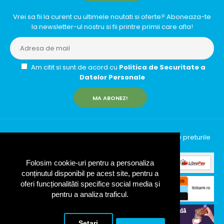
Vrei sa fii la curent cu ultimele noutati si oferte? Aboneaza-te
la newsletter-ul nostru si fii printre primii care afla!
Am citit si sunt de acord cu
Politica de Securitate a
Datelor Personale
MA ABONEZ!
InfinityRun © 2026 Toate drepturile rezervate | Toate preturile
includ TVA (19%)
Folosim cookie-uri pentru a personaliza
conținutul disponibil pe acest site, pentru a
oferi funcționalităti specifice social media și
pentru a analiza traficul.
Setari