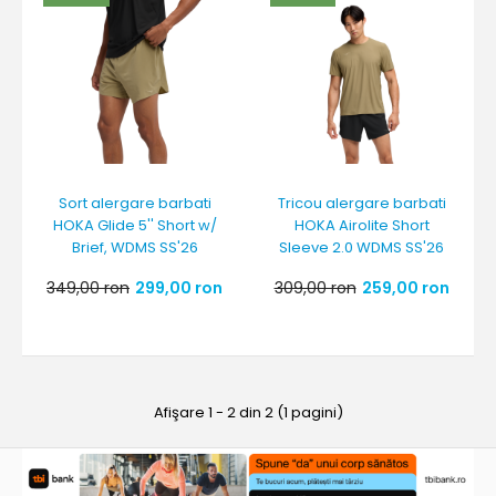
Sort alergare barbati
Tricou alergare barbati
HOKA Glide 5'' Short w/
HOKA Airolite Short
Brief, WDMS SS'26
Sleeve 2.0 WDMS SS'26
349,00 ron
299,00 ron
309,00 ron
259,00 ron
Afişare 1 - 2 din 2 (1 pagini)