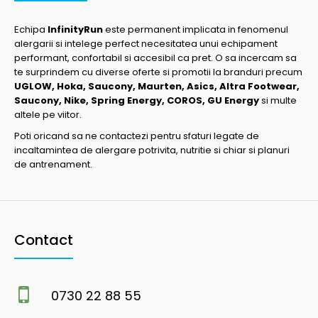
Echipa
InfinityRun
este permanent implicata in fenomenul
alergarii si intelege perfect necesitatea unui echipament
performant, confortabil si accesibil ca pret. O sa incercam sa
te surprindem cu diverse oferte si promotii la branduri precum
UGLOW, Hoka, Saucony, Maurten, Asics, Altra Footwear,
Saucony, Nike, Spring Energy, COROS, GU Energy
si multe
altele pe viitor.
Poti oricand sa ne contactezi pentru sfaturi legate de
incaltamintea de alergare potrivita, nutritie si chiar si planuri
de antrenament.
Contact
0730 22 88 55