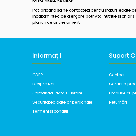
multe altele pe viitor.
Poti oricand sa ne contactezi pentru sfaturi legate d
incaltamintea de alergare potrivita, nutritie si chiar si
planuri de antrenament.
Informaţii
Suport Cl
GDPR
Contact
Despre Noi
Garantia pro
Comanda, Plata si Livrare
Produse cu p
Securitatea datelor personale
Returnări
Termeni si conditii