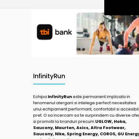
InfinityRun
Echipa
InfinityRun
este permanent implicata in
fenomenul alergarii si intelege perfect necesitatea
unui echipament performant, confortabil si accesibil
pret. O sa incercam sa te surprindem cu diverse ofe
si promotii la branduri precum
UGLOW, Hoka,
Saucony, Maurten, Asics, Altra Footwear,
Saucony, Nike, Spring Energy, COROS, GU Energ