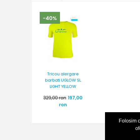
-40%
Tricou alergare
barbati UGLOW SL
LIGHT YELLOW
329,00 ron
197,00
ron
Folosim c
of