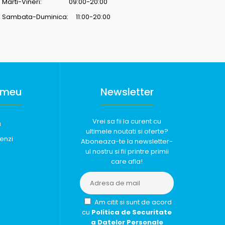
Marti-Vineri: 09:00-20:00
Sambata-Duminica: 11:00-20:00
 meu
Newsletter
Vrei sa fii la curent cu
u
ultimele noutati si oferte?
enzi
Aboneaza-te la newsletter-
ul nostru si fii printre primii
care afla!
Am citit si sunt de acord
cu
Politica de Securitate
a Datelor Personale