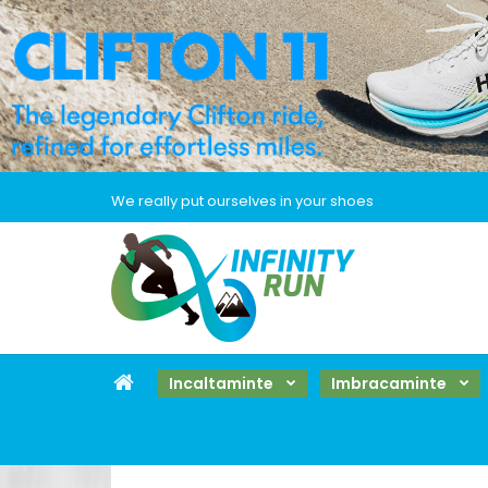
We really put ourselves in your shoes
Incaltaminte
Imbracaminte