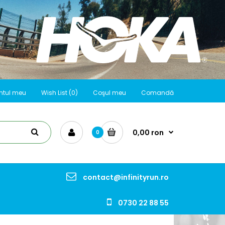
ntul meu
Wish List (0)
Coşul meu
Comandă
0,00 ron
0
contact@infinityrun.ro
0730 22 88 55