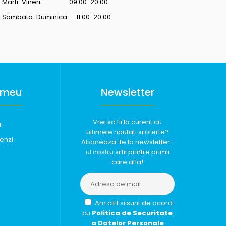
Marti-Vineri: 09:00-20:00
Sambata-Duminica: 11:00-20:00
 meu
Newsletter
Vrei sa fii la curent cu
u
ultimele noutati si oferte?
enzi
Aboneaza-te la newsletter-
ul nostru si fii printre primii
care afla!
Am citit si sunt de acord
cu
Politica de Securitate
a Datelor Personale