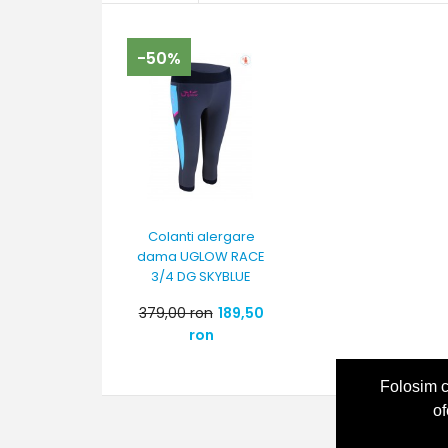
-50%
Colanti alergare
dama UGLOW RACE
3/4 DG SKYBLUE
379,00 ron
189,50
ron
Folosim c
of