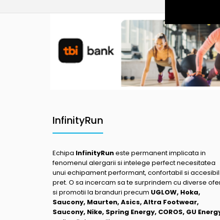
InfinityRun
Echipa
InfinityRun
este permanent implicata in
fenomenul alergarii si intelege perfect necesitatea
unui echipament performant, confortabil si accesibil
pret. O sa incercam sa te surprindem cu diverse ofe
si promotii la branduri precum
UGLOW, Hoka,
Saucony, Maurten, Asics, Altra Footwear,
Saucony, Nike, Spring Energy, COROS, GU Energ