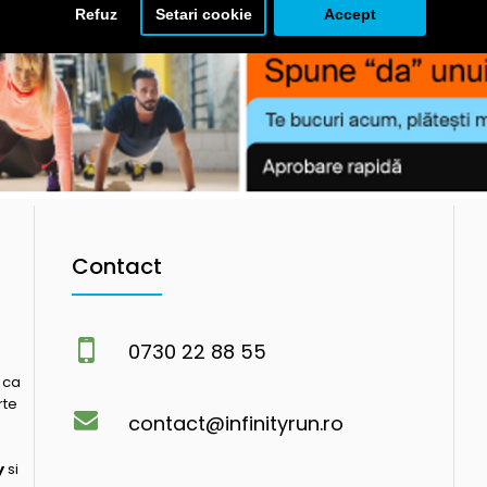
Refuz
Setari cookie
Accept
Contact
0730 22 88 55
 ca
rte
contact@infinityrun.ro
y
si