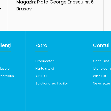
Magazin: Piata George Enescu nr. 6,
Brasov
e
ienţi
Extra
Contul
Producători
Contul me
duselor
Harta sitului
Istoric com
ret redus
A.N.P.C.
Wish List
Solutionarea litigiilor
Newsletter