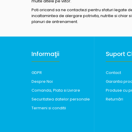
multe altele pe viitor.
Poti oricand sa ne contactezi pentru sfaturi legate d
incaltamintea de alergare potrivita, nutritie si chiar si
planuri de antrenament.
Informaţii
Suport Cl
GDPR
Contact
Despre Noi
Garantia pro
Comanda, Plata si Livrare
Produse cu p
Securitatea datelor personale
Returnări
Termeni si conditii