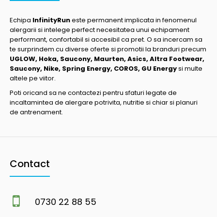
Echipa
InfinityRun
este permanent implicata in fenomenul
alergarii si intelege perfect necesitatea unui echipament
performant, confortabil si accesibil ca pret. O sa incercam sa
te surprindem cu diverse oferte si promotii la branduri precum
UGLOW, Hoka, Saucony, Maurten, Asics, Altra Footwear,
Saucony, Nike, Spring Energy, COROS, GU Energy
si multe
altele pe viitor.
Poti oricand sa ne contactezi pentru sfaturi legate de
incaltamintea de alergare potrivita, nutritie si chiar si planuri
de antrenament.
Contact
0730 22 88 55