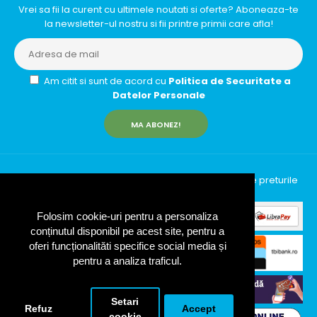
Vrei sa fii la curent cu ultimele noutati si oferte? Aboneaza-te
la newsletter-ul nostru si fii printre primii care afla!
Am citit si sunt de acord cu
Politica de Securitate a
Datelor Personale
MA ABONEZ!
InfinityRun © 2026 Toate drepturile rezervate | Toate preturile
includ TVA (19%)
Folosim cookie-uri pentru a personaliza
conținutul disponibil pe acest site, pentru a
oferi funcționalităti specifice social media și
pentru a analiza traficul.
Setari
Refuz
Accept
cookie