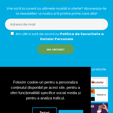
Vrei sa fii la curent cu ultimele noutati si oferte? Aboneaza-te
la newsletter-ul nostru si fii printre primii care afla!
Am citit si sunt de acord cu
Politica de Securitate a
Datelor Personale
MA ABONEZ!
InfinityRun © 2026 Toate drepturile rezervate | Toate preturile
includ TVA (19%)
Folosim cookie-uri pentru a personaliza
conținutul disponibil pe acest site, pentru a
oferi funcționalităti specifice social media și
pentru a analiza traficul.
Setari