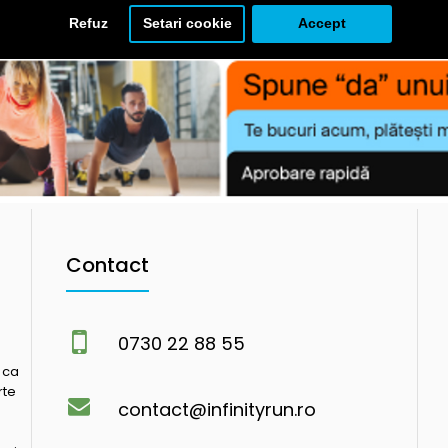
Refuz
Setari cookie
Accept
Contact
0730 22 88 55
 ca
rte
contact@infinityrun.ro