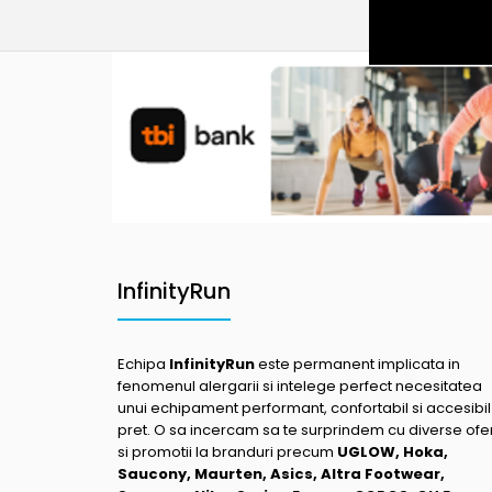
InfinityRun
Echipa
InfinityRun
este permanent implicata in
fenomenul alergarii si intelege perfect necesitatea
unui echipament performant, confortabil si accesibil
pret. O sa incercam sa te surprindem cu diverse ofe
si promotii la branduri precum
UGLOW, Hoka,
Saucony, Maurten, Asics, Altra Footwear,