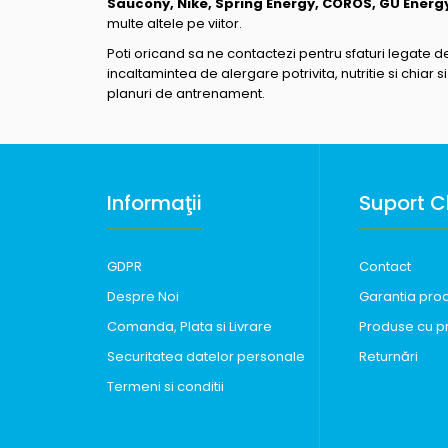
Saucony, Nike, Spring Energy, COROS, GU Energ
multe altele pe viitor.
Poti oricand sa ne contactezi pentru sfaturi legate d
incaltamintea de alergare potrivita, nutritie si chiar si
planuri de antrenament.
Informaţii
Suport Cl
GDPR
Contact
Despre Noi
Garantia pro
Comanda, Plata si Livrare
Produse cu p
Securitatea datelor personale
Returnări
Termeni si conditii