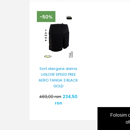
-50%
Sort alergare dama
UGLOW SPEED FREE
AERO TANGA 3 BLACK
GOLD
469,00 ron
234,50
ron
Folosim c
of