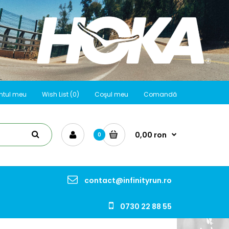
ntul meu
Wish List (0)
Coşul meu
Comandă
0,00 ron
0
contact@infinityrun.ro
0730 22 88 55