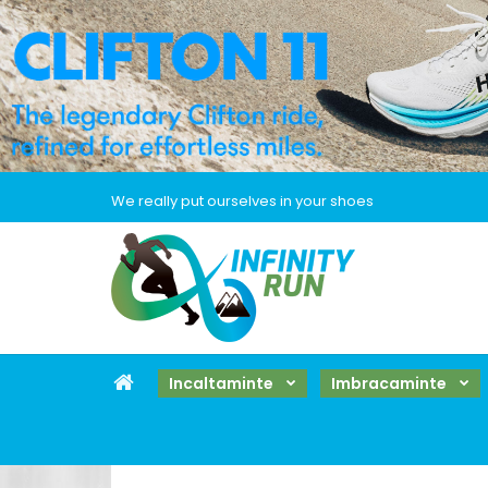
We really put ourselves in your shoes
Incaltaminte
Imbracaminte