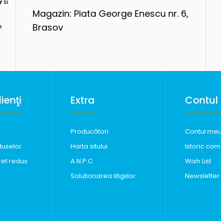
y
si
Magazin: Piata George Enescu nr. 6,
Brasov
e
ienţi
Extra
Contul
Producători
Contul me
duselor
Harta sitului
Istoric com
ret redus
A.N.P.C.
Wish List
Solutionarea litigiilor
Newsletter