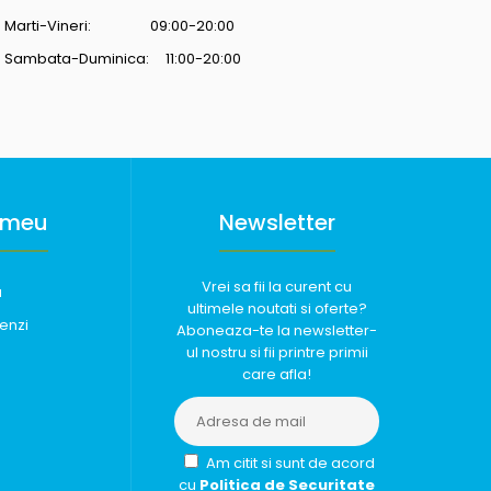
Marti-Vineri: 09:00-20:00
Sambata-Duminica: 11:00-20:00
 meu
Newsletter
Vrei sa fii la curent cu
u
ultimele noutati si oferte?
enzi
Aboneaza-te la newsletter-
ul nostru si fii printre primii
care afla!
Am citit si sunt de acord
cu
Politica de Securitate