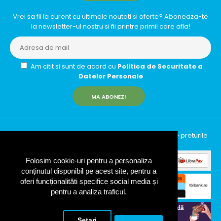
Vrei sa fii la curent cu ultimele noutati si oferte? Aboneaza-te
la newsletter-ul nostru si fii printre primii care afla!
Am citit si sunt de acord cu
Politica de Securitate a
Datelor Personale
MA ABONEZ!
InfinityRun © 2026 Toate drepturile rezervate | Toate preturile
includ TVA (19%)
Folosim cookie-uri pentru a personaliza
conținutul disponibil pe acest site, pentru a
oferi funcționalităti specifice social media și
pentru a analiza traficul.
Setari