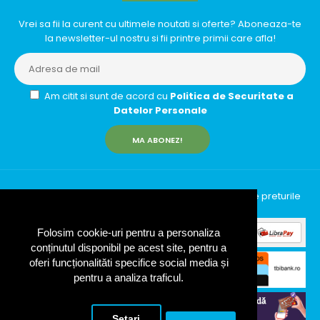
Vrei sa fii la curent cu ultimele noutati si oferte? Aboneaza-te
la newsletter-ul nostru si fii printre primii care afla!
Am citit si sunt de acord cu
Politica de Securitate a
Datelor Personale
MA ABONEZ!
InfinityRun © 2026 Toate drepturile rezervate | Toate preturile
includ TVA (19%)
Folosim cookie-uri pentru a personaliza
conținutul disponibil pe acest site, pentru a
oferi funcționalităti specifice social media și
pentru a analiza traficul.
Setari