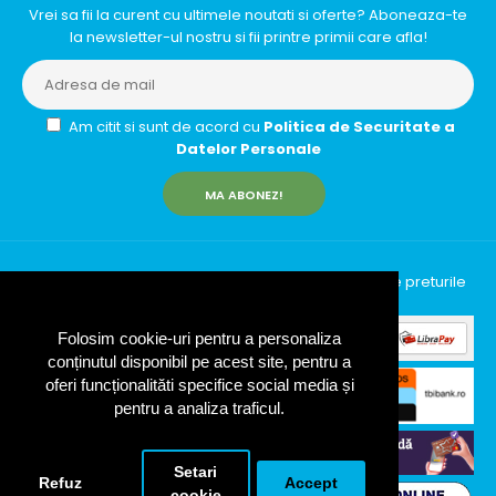
Vrei sa fii la curent cu ultimele noutati si oferte? Aboneaza-te
la newsletter-ul nostru si fii printre primii care afla!
Am citit si sunt de acord cu
Politica de Securitate a
Datelor Personale
MA ABONEZ!
InfinityRun © 2026 Toate drepturile rezervate | Toate preturile
includ TVA (19%)
Folosim cookie-uri pentru a personaliza
conținutul disponibil pe acest site, pentru a
oferi funcționalităti specifice social media și
pentru a analiza traficul.
Setari
Refuz
Accept
cookie