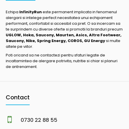
Echipa
InfinityRun
este permanent implicata in fenomenul
alergarii si intelege perfect necesitatea unui echipament
performant, confortabil si accesibil ca pret. O sa incercam sa
te surprindem cu diverse oferte si promotii la branduri precum
UGLOW, Hoka, Saucony, Maurten, Asics, Altra Footwear,
Saucony, Nike, Spring Energy, COROS, GU Energy
si multe
altele pe viitor.
Poti oricand sa ne contactezi pentru sfaturi legate de
incaltamintea de alergare potrivita, nutritie si chiar si planuri
de antrenament.
Contact
0730 22 88 55