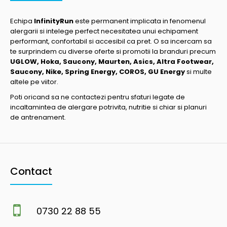
Echipa
InfinityRun
este permanent implicata in fenomenul
alergarii si intelege perfect necesitatea unui echipament
performant, confortabil si accesibil ca pret. O sa incercam sa
te surprindem cu diverse oferte si promotii la branduri precum
UGLOW, Hoka, Saucony, Maurten, Asics, Altra Footwear,
Saucony, Nike, Spring Energy, COROS, GU Energy
si multe
altele pe viitor.
Poti oricand sa ne contactezi pentru sfaturi legate de
incaltamintea de alergare potrivita, nutritie si chiar si planuri
de antrenament.
Contact
0730 22 88 55