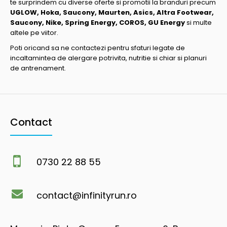
te surprindem cu diverse oferte si promotii la branduri precum
UGLOW, Hoka, Saucony, Maurten, Asics, Altra Footwear,
Saucony, Nike, Spring Energy, COROS, GU Energy
si multe
altele pe viitor.
Poti oricand sa ne contactezi pentru sfaturi legate de
incaltamintea de alergare potrivita, nutritie si chiar si planuri
de antrenament.
Contact
0730 22 88 55
contact@infinityrun.ro